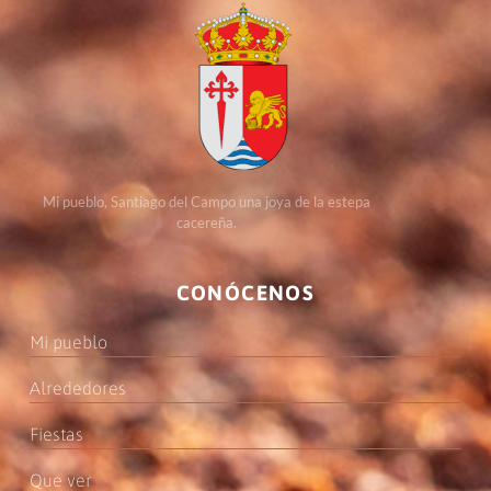
Mi pueblo, Santiago del Campo una joya de la estepa
cacereña.
CONÓCENOS
Mi pueblo
Alrededores
Fiestas
Que ver