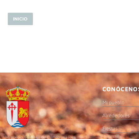
CONÓCENO
Mi pueblo
Alrededores
Fiestas
Mi pueblo, Santiago del Campo una joya